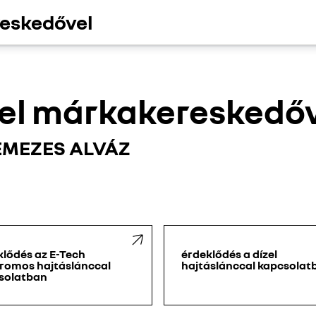
reskedővel
tel márkakereskedő
EMEZES ALVÁZ
klődés az E-Tech
érdeklődés a dízel
tromos hajtáslánccal
hajtáslánccal kapcsolat
solatban