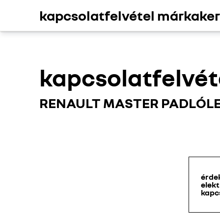
kapcsolatfelvétel márkake
kapcsolatfelvé
RENAULT MASTER PADLÓL
érde
elek
kapc