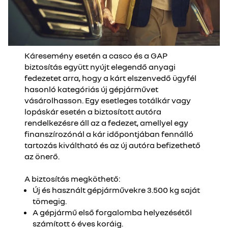
Káresemény esetén a casco és a GAP
biztosítás együtt nyújt elegendő anyagi
fedezetet arra, hogy a kárt elszenvedő ügyfél
hasonló kategóriás új gépjárművet
vásárolhasson. Egy esetleges totálkár vagy
lopáskár esetén a biztosított autóra
rendelkezésre áll az a fedezet, amellyel egy
finanszírozónál a kár időpontjában fennálló
tartozás kiváltható és az új autóra befizethető
az önerő.
A biztosítás megköthető:
Új és használt gépjárművekre 3.500 kg saját
tömegig.
A gépjármű első forgalomba helyezésétől
számított 6 éves koráig.