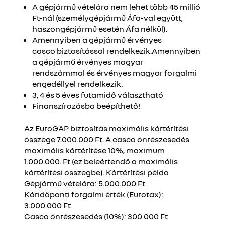
A gépjármű vételára nem lehet több 45 millió
Ft-nál (személygépjármű Áfa-val együtt,
haszongépjármű esetén Áfa nélkül).
Amennyiben a gépjármű érvényes
casco biztosítással rendelkezik.Amennyiben
a gépjármű érvényes magyar
rendszámmal és érvényes magyar forgalmi
engedéllyel rendelkezik.
3, 4 és 5 éves futamidő választható
Finanszírozásba beépíthető!
Az EuroGAP biztosítás maximális kártérítési
összege 7.000.000 Ft. A casco önrészesedés
maximális kártérítése 10%, maximum
1.000.000. Ft (ez beleértendő a maximális
kártérítési összegbe). Kártérítési példa
Gépjármű vételára: 5.000.000 Ft
Káridőponti forgalmi érték (Eurotax):
3.000.000 Ft
Casco önrészesedés (10%): 300.000 Ft