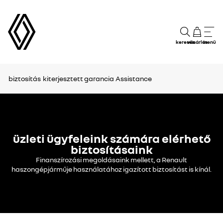
keresés
vásárlás
menü
biztosítás
kiterjesztett garancia
Assistance
üzleti ügyfeleink számára elérhető
biztosításaink
Finanszírozási megoldásaink mellett, a Renault
haszongépjárműje használatához igazított biztosítást is kínál.