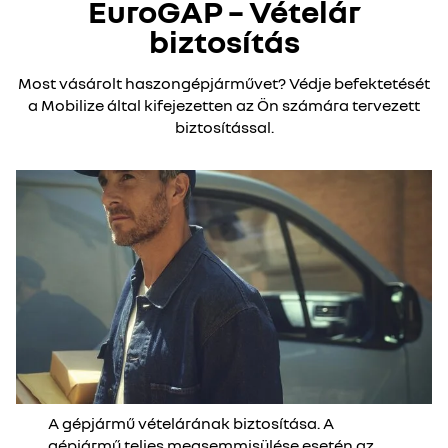
EuroGAP – Vételár
biztosítás
Most vásárolt haszongépjárművet? Védje befektetését
a Mobilize által kifejezetten az Ön számára tervezett
biztosítással.
A gépjármű vételárának biztosítása. A
gépjármű teljes megsemmisülése esetén az