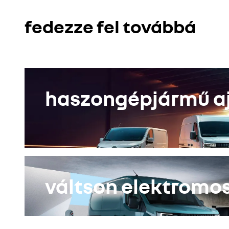
fedezze fel
fedezze fel továbbá
konfigurátor
haszongépjármű a
váltson elektromo