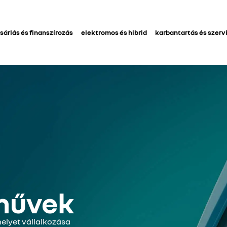
sárlás és finanszírozás
elektromos és hibrid
karbantartás és szerv
művek
melyet vállalkozása