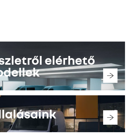
fedezze fel
szletről elérhető
dellek
llalásaink