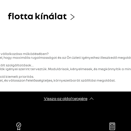
flotta kínálat
ik vállalkozása működésében?
 hogy maximális rugalmasságot és az Ön üzleti igényeihez illeszkedő megoldá
ikált szolgáltatások…
ók igényei szerint terveztük. Modulárisak, kényelmesek, és megkönnyítik a m
ó kiemelt prioritás.
, és válasszon felelősségteljes, környezetbarát szállítási megoldást.
Vissza az oldal tetejére