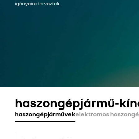
igényeire terveztek.
haszongépjármű-kín
haszongépjárművek
elektromos haszong