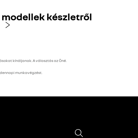
modellek készletről
sokat kínáljanak. A választás az Öné.
indennapi munkavégzést.