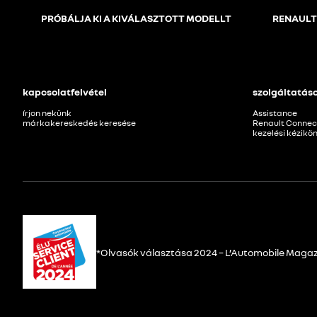
PRÓBÁLJA KI A KIVÁLASZTOTT MODELLT
RENAULT
kapcsolatfelvétel
szolgáltatás
írjon nekünk
Assistance
márkakereskedés keresése
Renault Connec
kezelési kézikö
*Olvasók választása 2024 – L’Automobile Maga