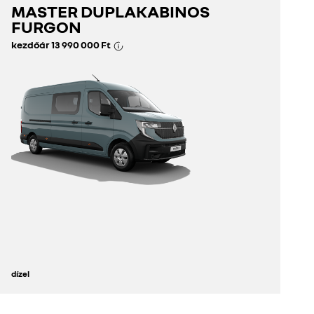
MASTER DUPLAKABINOS
fedezze fel
FURGON
kezdőár
13 990 000 Ft
konfigurátor
dízel