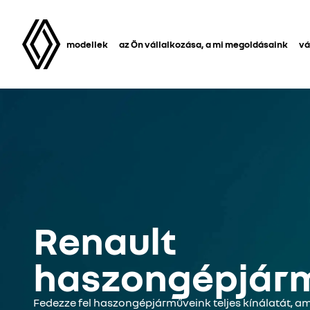
modellek
az Ön vállalkozása, a mi megoldásaink
vá
Renault
haszongépjár
Fedezze fel haszongépjárműveink teljes kínálatát, a