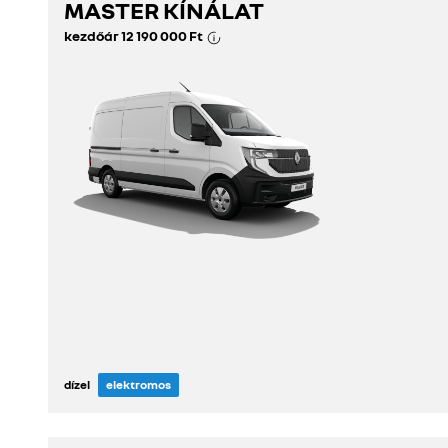
MASTER KÍNÁLAT
kezdőár
12 190 000 Ft
dízel
elektromos