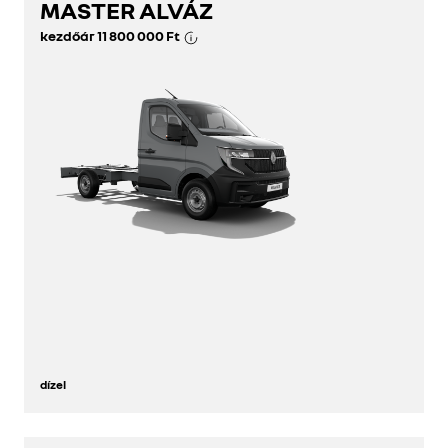
MASTER ALVÁZ
fedezze fel
kezdőár
11 800 000 Ft
konfigurátor
dízel