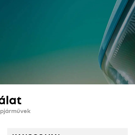
álat
épjárművek