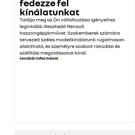
fedezze fel
kínálatunkat
Találja meg az Ön vállalkozása igényeihez
leginkább illeszkedő Renault
haszongépjárművet. Szakemberek számára
tervezett széles modellkínálatunk rugalmasan
alakítható, és személyre szabott rakodási és
szállítási megoldásokat kínál.
további információ