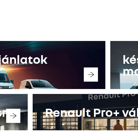
fedezze fel
konfigurátor
jánlatok
ké
mo
sra
Renault Pro+ vá