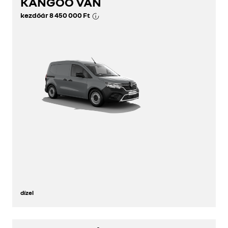
KANGOO VAN
kezdőár
8 450 000 Ft
dízel