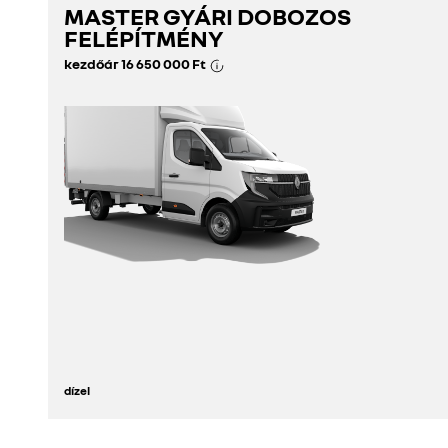
MASTER GYÁRI DOBOZOS
fedezze fel
FELÉPÍTMÉNY
kezdőár
16 650 000 Ft
konfigurátor
dízel