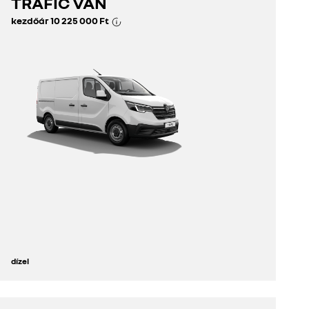
TRAFIC VAN
kezdőár
10 225 000 Ft
dízel