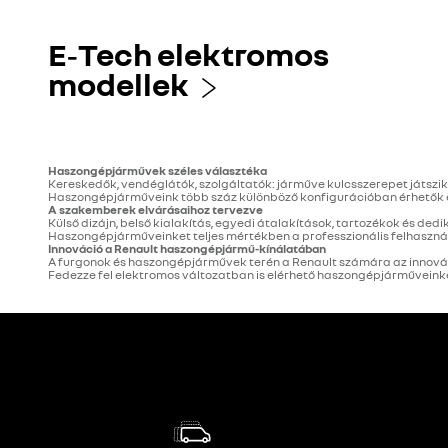
E‑Tech elektromos
modellek
Haszongépjárművek széles választéka
Kereskedők, vendéglátók, szolgáltatók: járműve kulcsszerepet játsz
Haszongépjárműveink több száz különböző konfigurációban érhetők el,
A szakemberek elvárásaihoz tervezve
Külső dizájn, belső kialakítás, egyedi átalakítások, tartozékok és ded
Haszongépjárműveinket teljes mértékben a professzionális felhasznál
Innováció a Renault haszongépjármű-kínálatában
A furgonok és haszongépjárművek terén a Renault számára az innováci
Fedezze fel elektromos változatban is elérhető haszongépjárműveinket