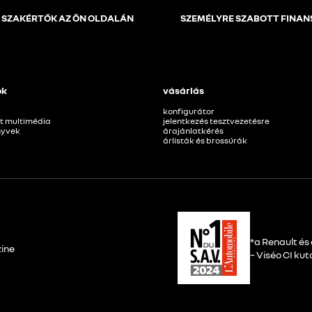
 SZAKÉRTŐK AZ ÖN OLDALÁN
SZEMÉLYRE SZABOTT FINAN
ok
vásárlás
konfigurátor
t multimédia
jelentkezés tesztvezetésre
nyvek
árajánlatkérés
árlisták és brossúrák
*a Renault é
zine
– Viséo CI kut