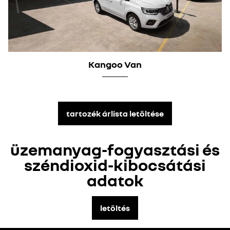
Kangoo Van
tartozék árlista letöltése
üzemanyag-fogyasztási és
széndioxid-kibocsátási
adatok
letöltés