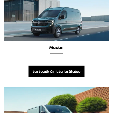
Master
tartozék árlista letöltése