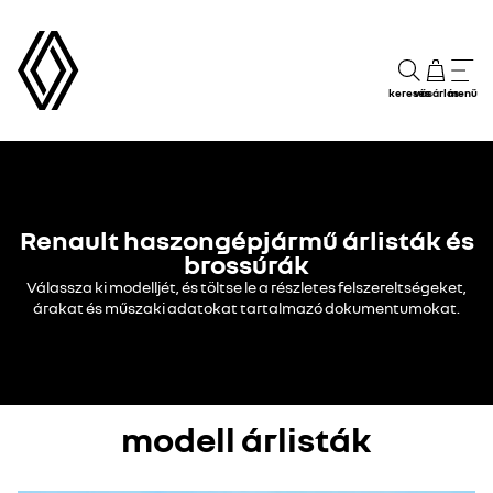
keresés
vásárlás
menü
Renault haszongépjármű árlisták és
brossúrák
Válassza ki modelljét, és töltse le a részletes felszereltségeket,
árakat és műszaki adatokat tartalmazó dokumentumokat.
modell árlisták