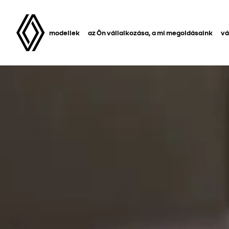
modellek
az Ön vállalkozása, a mi megoldásaink
vá