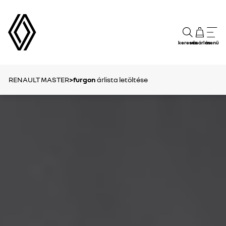
keresés
vásárlás
menü
RENAULT MASTER
>furgon
árlista letöltése