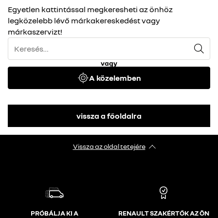
Egyetlen kattintással megkeresheti az önhöz
legközelebb lévő márkakereskedést vagy
márkaszervizt!
vagy
A közelemben
vissza a főoldalra
Vissza az oldal tetejére
PRÓBÁLJA KI A
RENAULT SZAKÉRTŐK AZ ÖN