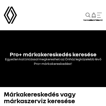
keresés
vásárlás
menü
Pro+ márkakereskedés keresése
Egyetlen kattintással megkeresheti az Önhöz legközelebb lévő
Pro+ márkakereskedést!
Márkakereskedés vagy
márkaszerviz keresése